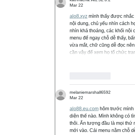
Mar 22
alo8.xyz
 mình thấy được nhắc 
nội dung, chủ yếu nhìn cách họ
nhìn khá thoáng, các khối nội 
menu để ngay chỗ dễ thấy, bấm
vừa mắt, chữ cũng dễ đọc nên
cần vậy để xem họ tổ chức tra
Like
Reply
melaniemarshall6592
Mar 22
alo88.eu.com
 hôm trước mình 
diện thế nào. Mình không có tìm
thôi. Ấn tượng đầu là mọi thứ 
mới vào. Cái menu nằm chỗ dễ