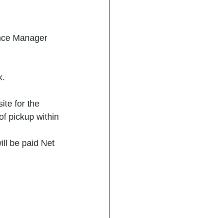
ance Manager
k.
te for the 
f pickup within 
ill be paid Net 