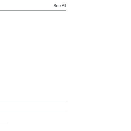
See All
ren County Junior
 Sale Request for
s
st for Bids Auctioneer