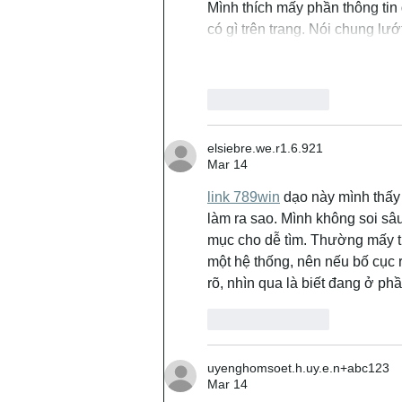
Mình thích mấy phần thông tin 
có gì trên trang. Nói chung lư
Like
Reply
elsiebre.we.r1.6.921
Mar 14
link 789win
 dạo này mình thấy
làm ra sao. Mình không soi sâu
mục cho dễ tìm. Thường mấy tr
một hệ thống, nên nếu bố cục 
rõ, nhìn qua là biết đang ở ph
Like
Reply
uyenghomsoet.h.uy.e.n+abc123
Mar 14