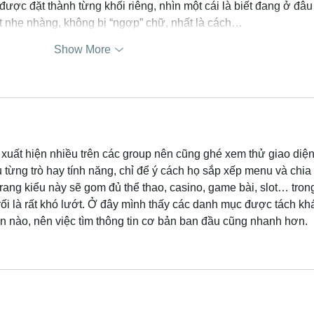
được đặt thành từng khối riêng, nhìn một cái là biết đang ở đâu
ớt nhẹ nhàng, không bị “ngợp” chữ, nhất là cách…
Show More
 xuất hiện nhiều trên các group nên cũng ghé xem thử giao diện
 từng trò hay tính năng, chỉ để ý cách họ sắp xếp menu và chia 
ang kiểu này sẽ gom đủ thể thao, casino, game bài, slot… tron
rối là rất khó lướt. Ở đây mình thấy các danh mục được tách kh
ần nào, nên việc tìm thông tin cơ bản ban đầu cũng nhanh hơn.