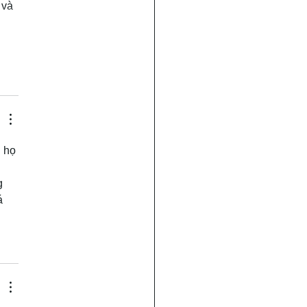
 và 
 họ 
g 
á 