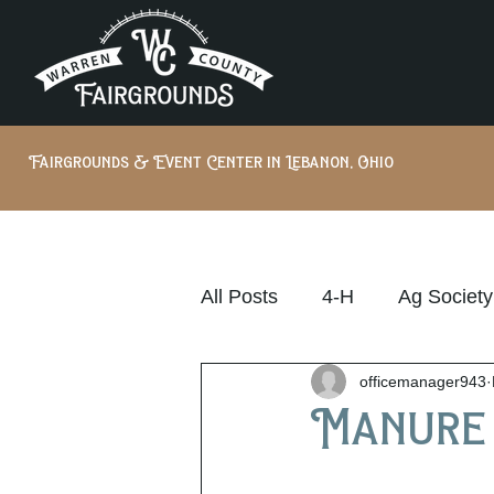
Fairgrounds & Event Center in Lebanon, Ohio
All Posts
4-H
Ag Society
officemanager943
Manure