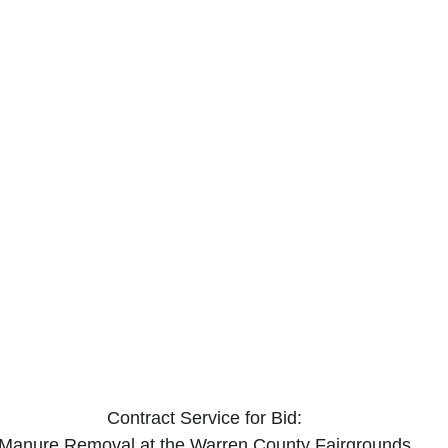
Contract Service for Bid:
Manure Removal at the Warren County Fairgrounds