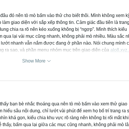
đâu đó nên tò mò bấm vào thử cho biết thôi. Mình không xem k
 làm giao diện với sắp xếp thông tin. Cảm giác đầu tiên là trang
dung chia ra rõ nên kéo xuống không bị “ngợp”. Mình thích kiểu 
 qua lại vài mục cũng nhanh, không phải mò nhiều. Màu sắc n
 lướt nhanh vẫn nắm được đang ở phần nào. Nói chung mình c
ng ra sao, và phần menu nhóm mục trên giao diện của 
alo8.xy
Show More
thấy bạn bè nhắc thoáng qua nên tò mò bấm vào xem thử giao 
 hiểu sâu nội dung, chỉ lướt vài phút để xem họ bố trí trang ra 
nhìn khá gọn, kiểu chia khu vực rõ ràng nên không bị rối mắt khi
 thấy, bấm qua lại giữa các mục cũng nhanh, không phải mò lâ