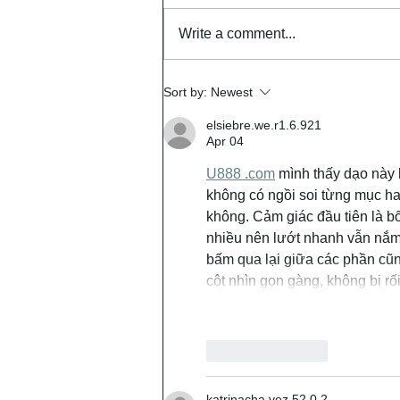
Write a comment...
WCAS Special Meeting!
Sort by:
Newest
elsiebre.we.r1.6.921
Apr 04
U888 .com
 mình thấy dạo này 
không có ngồi soi từng mục ha
không. Cảm giác đầu tiên là b
nhiều nên lướt nhanh vẫn nắm
bấm qua lại giữa các phần cũn
cột nhìn gọn gàng, không bị r
Like
Reply
katrinacha.vez.52.0.2