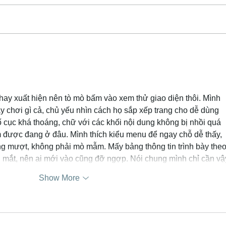
Manag
Count
Commi
for a
Warren County
aucti
Agricultural Society
Annual Meeting
manag
hay xuất hiện nên tò mò bấm vào xem thử giao diện thôi. Mình 
y chơi gì cả, chủ yếu nhìn cách họ sắp xếp trang cho dễ dùng 
ố cục khá thoáng, chữ với các khối nội dung không bị nhồi quá 
 được đang ở đâu. Mình thích kiểu menu để ngay chỗ dễ thấy, 
g mượt, không phải mò mẫm. Mấy bảng thông tin trình bày theo
ối mắt, nên ai mới vào cũng đỡ ngợp. Nói chung mình chỉ cần v
Show More