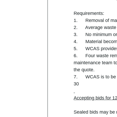
Requirements:
1.      Removal of 
2.      Average was
3.      No minimum 
4.      Material beco
5.      WCAS provide
6.      Four waste re
maintenance team to 
the quote.
7.      WCAS is to be
30
Accepting bids for 1
Sealed bids may be m