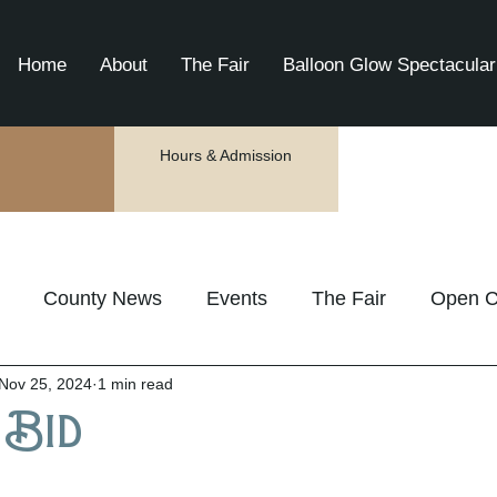
Home
About
The Fair
Balloon Glow Spectacular
Hours & Admission
County News
Events
The Fair
Open C
Nov 25, 2024
1 min read
 Bid