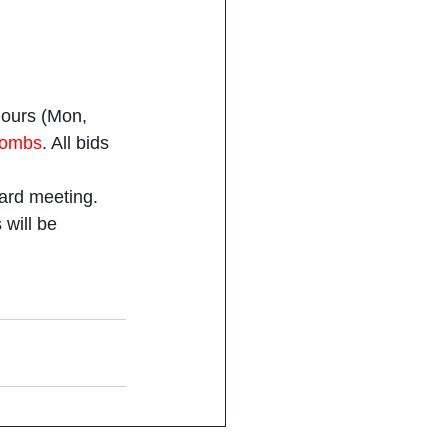
hours (Mon, 
 Combs
. All bids 
ard meeting. 
 will be 